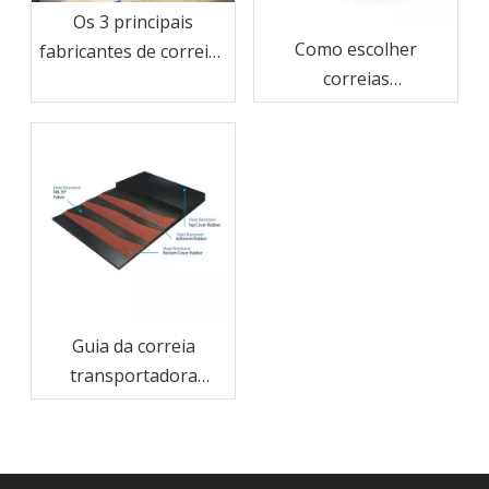
Os 3 principais
Como escolher
fabricantes de correias
correias
na China – Powerbelt
transportadoras de
aparece na Shanghai
cabo de aço por carga
Bauma CHINA 2024
e distância
Guia da correia
transportadora
resistente ao calor: o
que os compradores
devem verificar