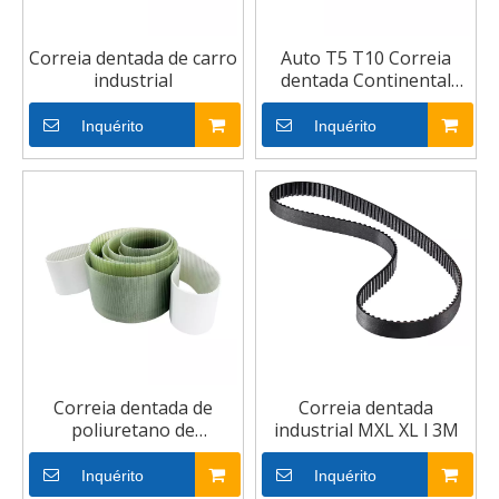
Correia dentada de carro
Auto T5 T10 Correia
industrial
dentada Continental
HTD de borracha PU
Inquérito
Inquérito
Correia dentada de
Correia dentada
poliuretano de
industrial MXL XL l 3M
transmissão de
borracha
Inquérito
Inquérito