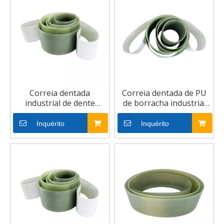
Correia dentada
Correia dentada de PU
industrial de dente
de borracha industrial
trapezoidal PU de
de alta qualidade
borracha de alta
Inquérito
Inquérito
qualidade MXL XXL XL L