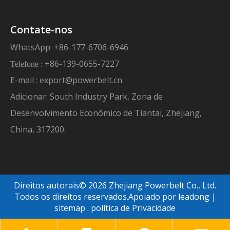
Contate-nos
WhatsApp: +86-177-6706-6946
+86-139-0655-7227
Telefone :
E-mail :
export@powerbelt.cn
Adicionar: South Industry Park, Zona de
Desenvolvimento Econômico de Tiantai, Zhejiang,
China, 317200.
Direitos autorais©
2026
Zhejiang Powerbelt Co., Ltd.
Todos os direitos reservados.Apoiado por
leadong
|
sitemap
.
política de Privacidade