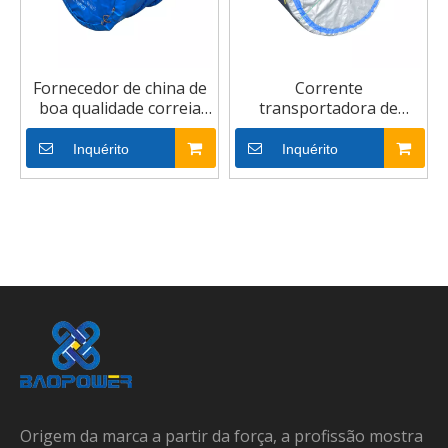
Fornecedor de china de
Corrente
boa qualidade correia
transportadora de
transportadora de PVC
borracha (cordão
CC/nn/ep/pvc/pvg/aço)
Inquérito
Inquérito
para mineração de
carvão
Origem da marca a partir da força, a profissão mostra