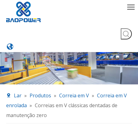
Lar
»
Produtos
»
Correia em V
»
Correia em V
enrolada
»
Correias em V clássicas dentadas de
manutenção zero