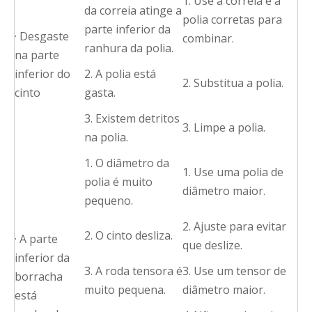
1. Use a correia e a
da correia atinge a
polia corretas para
parte inferior da
· Desgaste
combinar.
ranhura da polia.
na parte
inferior do
2. A polia está
2. Substitua a polia.
cinto
gasta.
3. Existem detritos
3. Limpe a polia.
na polia.
1. O diâmetro da
1. Use uma polia de
polia é muito
diâmetro maior.
pequeno.
2. Ajuste para evitar
2. O cinto desliza.
· A parte
que deslize.
inferior da
3. A roda tensora é
3. Use um tensor de
borracha
muito pequena.
diâmetro maior.
está