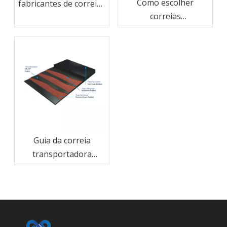
Como escolher
fabricantes de correias
correias
na China – Powerbelt
transportadoras de
aparece na Shanghai
cabo de aço por carga
Bauma CHINA 2024
e distância
Guia da correia
transportadora
resistente ao calor: o
que os compradores
devem verificar