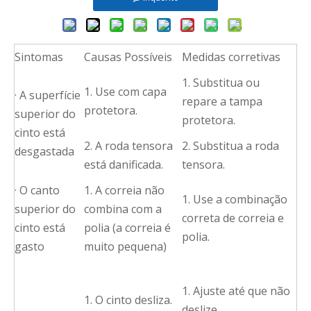
Sintomas
Causas Possíveis
Medidas corretivas
1. Substitua ou
1. Use com capa
· A superfície
repare a tampa
protetora.
superior do
protetora.
cinto está
2. A roda tensora
2. Substitua a roda
desgastada
está danificada.
tensora.
· O canto
1. A correia não
1. Use a combinação
superior do
combina com a
correta de correia e
cinto está
polia (a correia é
polia.
gasto
muito pequena)
1. Ajuste até que não
1. O cinto desliza.
deslize.