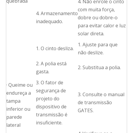
quebrada
4. Não enrole o cinto
com muita força,
4. Armazenamento
dobre ou dobre-o
inadequado.
para evitar calor e luz
solar direta.
1. Ajuste para que
1. O cinto desliza.
não deslize.
2. A polia está
2. Substitua a polia.
gasta.
3. O fator de
· Queime ou
segurança de
endureça a
3. Consulte o manual
projeto do
tampa
de transmissão
dispositivo de
inferior ou
GATES.
transmissão é
parede
insuficiente.
lateral