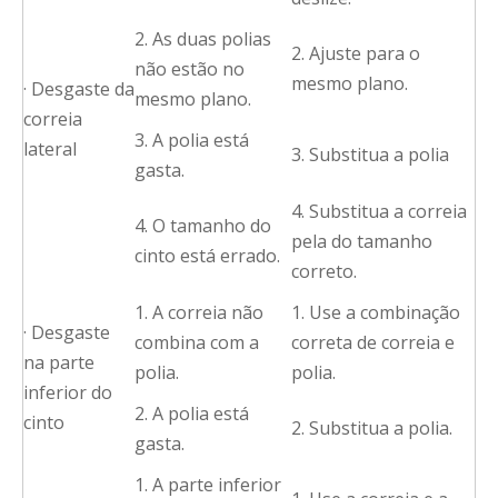
2. As duas polias
2. Ajuste para o
não estão no
mesmo plano.
· Desgaste da
mesmo plano.
correia
3. A polia está
lateral
3. Substitua a polia
gasta.
4. Substitua a correia
4. O tamanho do
pela do tamanho
cinto está errado.
correto.
1. A correia não
1. Use a combinação
· Desgaste
combina com a
correta de correia e
na parte
polia.
polia.
inferior do
2. A polia está
cinto
2. Substitua a polia.
gasta.
1. A parte inferior