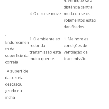
4. Verifique se a
distância central
4. O eixo se move.
muda ou se os
rolamentos estão
danificados.
·
1. O ambiente ao
1. Melhore as
Endurecimen
redor da
condições de
to da
transmissão está
ventilação da
superfície da
muito quente.
transmissão.
correia
· A superfície
da correia
descasca,
gruda ou
incha