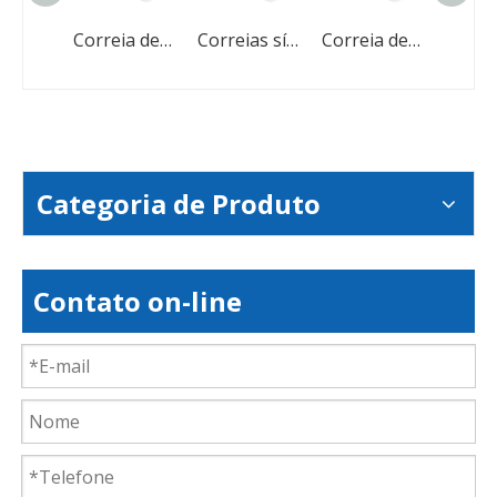
Correias sincronizadoras dentadas da transmissão de energia síncrona da indústria da borracha
Correia dentada de borracha PU
Correias síncronas Correia dentada de borracha PU
Correia dentada industrial de dente trapezoidal PU de borracha de alta qualidade MXL XXL XL L
Categoria de Produto
Contato on-line